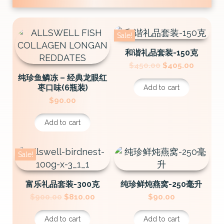
Sale!
和谐礼品套装-150克
Original
Current
$
450.00
$
405.00
price
price
纯珍鱼鳞冻 – 经典龙眼红
was:
is:
枣口味(6瓶装)
Add to cart
$450.00.
$405.00
$
90.00
Add to cart
Sale!
富乐礼品套装-300克
纯珍鲜炖燕窝-250毫升
Original
Current
$
900.00
$
810.00
$
90.00
price
price
was:
is:
Add to cart
Add to cart