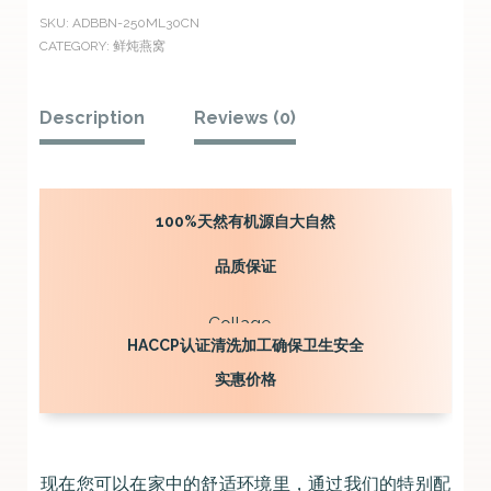
鲜
SKU:
ADBBN-250ML30CN
CATEGORY:
鲜炖燕窝
炖
燕
Description
Reviews (0)
窝
250
毫
100%天然有机源自大自然
升
x30
品质保证
quantity
HACCP认证清洗加工确保卫生安全
实惠价格
现在您可以在家中的舒适环境里，通过我们的特别配