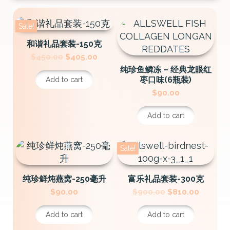
Sale!
和谐礼品套装-150克
Original
Current
$
450.00
$
405.00
price
price
纯珍鱼鳞冻 – 经典龙眼红
was:
is:
枣口味(6瓶装)
Add to cart
$450.00.
$405.00.
$
90.00
Add to cart
Sale!
纯珍鲜炖燕窝-250毫升
富乐礼品套装-300克
Original
Current
$
90.00
$
900.00
$
810.00
price
price
was:
is:
Add to cart
Add to cart
$900.00.
$810.00