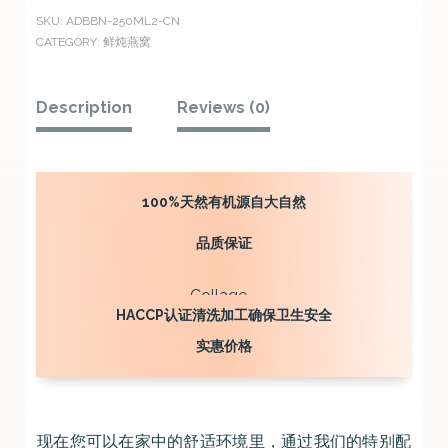
鲜
SKU:
ADBBN-250ML2-CN
CATEGORY:
鲜炖燕窝
炖
燕
Description
Reviews (0)
窝-250
毫
升
100%天然有机源自大自然
x2
quantity
品质保证
HACCP认证清洗加工确保卫生安全
实惠价格
现在您可以在家中的舒适环境里，通过我们的特别配