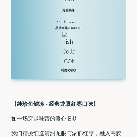
瓶
芳香美味
装)
quantity
品质卓越 (HACCP)
易消化吸收
【纯珍鱼鳞冻 -
经典龙眼红枣口味】
如一场穿越味蕾的暖心旧梦。
我们精挑细选清甜龙眼与浓郁红枣，融入高胶