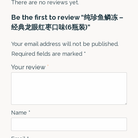
There are no reviews yet.
Be the first to review “纯珍鱼鳞冻 –
经典龙眼红枣口味(6瓶装)”
Your email address will not be published.
Required fields are marked
*
Your review
*
Name
*