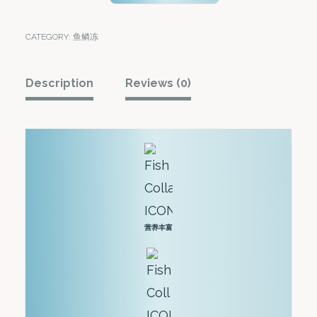
珍
鱼
CATEGORY:
鱼鳞冻
鳞
冻
Description
Reviews (0)
-
经
典
龙
眼
红
营养丰富
枣
口
味
(6