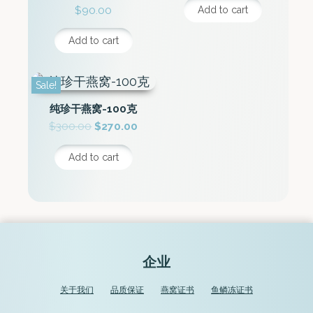
$
90.00
Add to cart
Add to cart
Sale!
纯珍干燕窝-100克
Original
Current
$
300.00
$
270.00
price
price
was:
is:
Add to cart
$300.00.
$270.00.
企业
关于我们
品质保证
燕窝证书
鱼鳞冻证书