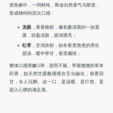
质鱼鳞中，一同鲜炖，释放自然香气与胶质，
形成独特的层次口感：
龙眼
，果香馥郁，像初夏清晨的一抹晨
露，轻盈清新，甜润透亮；
红枣
，甘润浓郁，如冬夜里熬煮的养生
甜汤，暖中带甘，香里藏情；
整体口感滑嫩Q弹，甜而不腻，带着微微的草本
药香，如天然甘露般缓缓在舌尖融化，留香回
甘，令人沉醉。这一口，是温暖、是疗愈、是
甜入心脾的满足感。