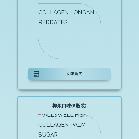
立即购买
椰浆口味(6瓶装)